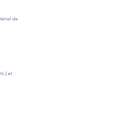
ériel de
tc.) et