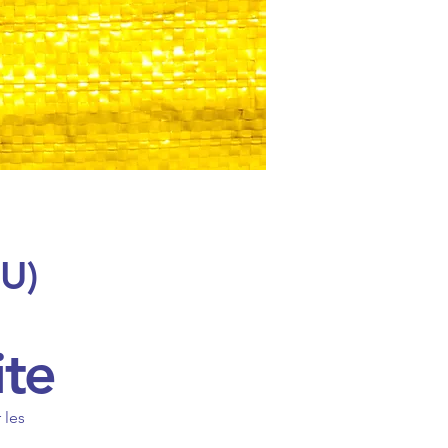
GU)
ite
 les